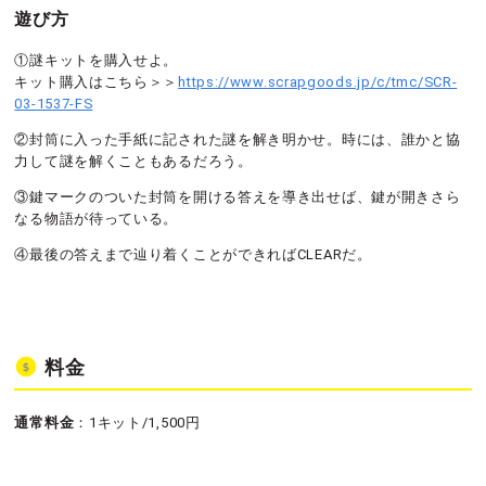
遊び方
①謎キットを購入せよ。
キット購入はこちら＞＞
https://www.scrapgoods.jp/c/tmc/SCR-
03-1537-FS
②封筒に入った手紙に記された謎を解き明かせ。時には、誰かと協
力して謎を解くこともあるだろう。
③鍵マークのついた封筒を開ける答えを導き出せば、鍵が開きさら
なる物語が待っている。
④最後の答えまで辿り着くことができればCLEARだ。
料金
通常料金
：1キット/1,500円