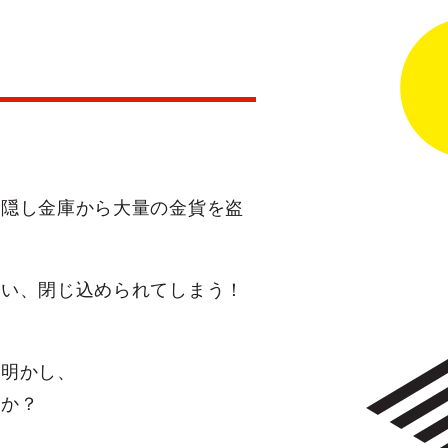
る隠し金庫から大量の金貨を盗
まい、閉じ込められてしまう！
き明かし、
うか？