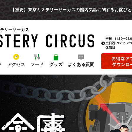
【重要】東京ミステリーサーカスの館内気温に関するお詫びと
平日
11:30〜22:0
土日祝
9:20〜22:
休館日
ド
アクセス
フード
グッズ
よくある質問