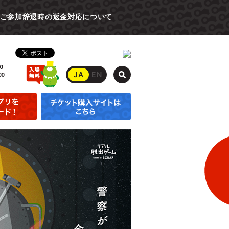
ご参加辞退時の返金対応について
0
JA
EN
00