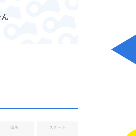
せん
場所
スタート