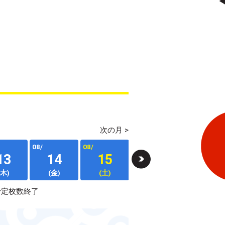
次の月 >
08/
08/
08/
08/
13
14
15
16
17
(木)
(金)
(土)
(日)
(月)
予定枚数終了