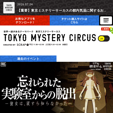
2026.07.24
【重要】東京ミステリーサーカスの館内気温に関するお詫びとご参加辞退時の返金対応について
JA
EN
平日
11:30〜22:00
土日祝
9:20〜22:00
休館日
過去のイベント