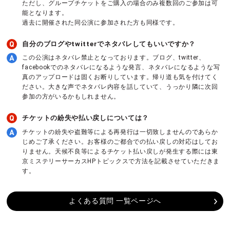
ただし、グループチケットをご購入の場合のみ複数回のご参加は可
能となります。
過去に開催された同公演に参加された方も同様です。
自分のブログやtwitterでネタバレしてもいいですか？
この公演はネタバレ禁止となっております。ブログ、twitter、
facebookでのネタバレになるような発言、ネタバレになるような写
真のアップロードは固くお断りしています。帰り道も気を付けてく
ださい。大きな声でネタバレ内容を話していて、うっかり隣に次回
参加の方がいるかもしれません。
チケットの紛失や払い戻しについては？
チケットの紛失や盗難等による再発行は一切致しませんのであらか
じめご了承ください。お客様のご都合での払い戻しの対応はしてお
りません。天候不良等によるチケット払い戻しが発生する際には東
京ミステリーサーカスHPトピックスで方法を記載させていただきま
す。
よくある質問 一覧ページへ