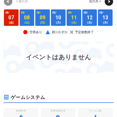
< 前の月
次の月 >
08/
08/
08/
08/
08/
08/
08/
0
07
08
09
10
11
12
13
(金)
(土)
(日)
(月)
(火)
(水)
(木)
空席あり
残りわずか
予定枚数終了
イベントはありません
ゲームシステム
制限時間
所要時間目安
チーム人数