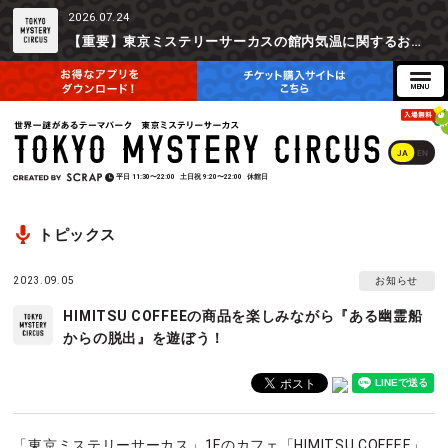
2026.07.24
【重要】東京ミステリーサーカスの館内気温に関するお詫びとご参加辞退時の返金対応について
JA
EN
平日
11:30〜22:00
土日祝
9:20〜22:00
休館日
トピックス
2023.09.05
お知らせ
HIMITSU COFFEEの商品を楽しみながら『ある幽霊船
からの脱出』を遊ぼう！
「東京ミステリーサーカス」1Fのカフェ「HIMITSU COFFEE」