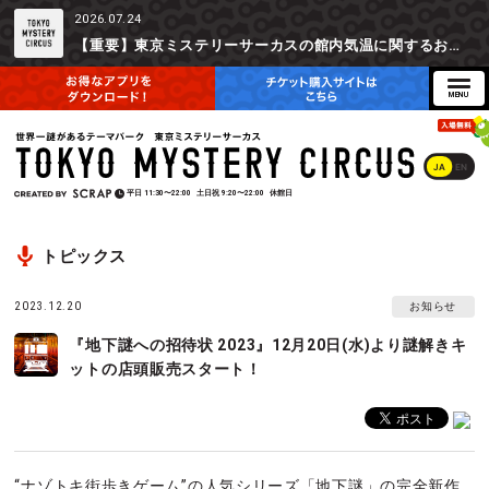
2026.07.24
【重要】東京ミステリーサーカスの館内気温に関するお詫びとご参加辞退時の返金対応について
JA
EN
平日
11:30〜22:00
土日祝
9:20〜22:00
休館日
トピックス
2023.12.20
お知らせ
『地下謎への招待状 2023』12月20日(水)より謎解きキ
ットの店頭販売スタート！
“ナゾトキ街歩きゲーム”の人気シリーズ「地下謎」の完全新作