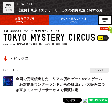
2026.07.24
【重要】東京ミステリーサーカスの館内気温に関するお詫びとご参加辞退時の返金対応について
JA
EN
平日
11:30〜22:00
土日祝
9:20〜22:00
休館日
トピックス
2024.11.19
イベント
全国で完売続出した、リアル脱出ゲーム×デスゲーム
『絶対絶命ワンダーランドからの脱出』が 大好評につ
き東京ミステリーサーカスで再演決定！