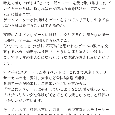
叶えて差し上げます”という一通のメールを受け取り集まったプ
レイヤーたちは、負ければ死が訪れる命を賭けた「デスゲー
ム」に挑みます。
ゲームマスターが仕掛けるゲームをすべてクリアし、生きて会
場から脱出をすることはできるのか。
実際にさまざまなゲームに挑戦し、クリア条件に満たない場合
は失格、ゲームから離脱するシステム。
“クリアすることは絶対に不可能”と思われるゲームの数々を突
破するため、知恵をふり絞り、ときには運も味方につける。
まるでドラマの主人公になったような体験がお楽しみいただけ
ます。
2022年にスタートした本イベントは、これまで東京ミステリー
サーカスの他、愛知、大阪など全国6会場で開催。
各地で完売が続出し、ご参加いただいた方からは
「本当にデスゲームに参加しているような没入感が味わえた」
「終始スリリングな体験ができてとても楽しかった」と好評の
声をいただいています。
そしてこの度、好評の声にお応えし、再び東京ミステリーサー