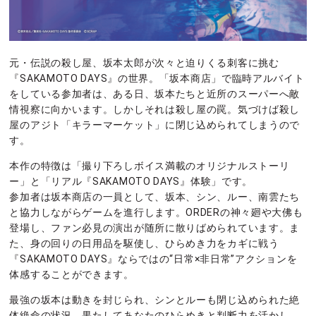
元・伝説の殺し屋、坂本太郎が次々と迫りくる刺客に挑む
『SAKAMOTO DAYS』の世界。「坂本商店」で臨時アルバイト
をしている参加者は、ある日、坂本たちと近所のスーパーへ敵
情視察に向かいます。しかしそれは殺し屋の罠。気づけば殺し
屋のアジト「キラーマーケット」に閉じ込められてしまうので
す。
本作の特徴は「撮り下ろしボイス満載のオリジナルストーリ
ー」と「リアル『SAKAMOTO DAYS』体験」です。
参加者は坂本商店の一員として、坂本、シン、ルー、南雲たち
と協力しながらゲームを進行します。ORDERの神々廻や大佛も
登場し、ファン必見の演出が随所に散りばめられています。ま
た、身の回りの日用品を駆使し、ひらめき力をカギに戦う
『SAKAMOTO DAYS』ならではの“日常×非日常”アクションを
体感することができます。
最強の坂本は動きを封じられ、シンとルーも閉じ込められた絶
体絶命の状況。果たしてあなたのひらめきと判断力を活かし、