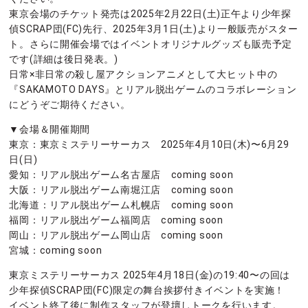
東京会場のチケット発売は2025年2月22日(土)正午より少年探
偵SCRAP団(FC)先行、2025年3月1日(土)より一般販売がスター
ト。さらに開催会場ではイベントオリジナルグッズも販売予定
です(詳細は後日発表。)
日常×非日常の殺し屋アクションアニメとして大ヒット中の
『SAKAMOTO DAYS』とリアル脱出ゲームのコラボレーション
にどうぞご期待ください。
▼会場＆開催期間
東京：東京ミステリーサーカス 2025年4月10日(木)〜6月29
日(日)
愛知：リアル脱出ゲーム名古屋店 coming soon
大阪：リアル脱出ゲーム南堀江店 coming soon
北海道：リアル脱出ゲーム札幌店 coming soon
福岡：リアル脱出ゲーム福岡店 coming soon
岡山：リアル脱出ゲーム岡山店 coming soon
宮城：coming soon
東京ミステリーサーカス 2025年4月18日(金)の19:40〜の回は
少年探偵SCRAP団(FC)限定の舞台挨拶付きイベントを実施！
イベント終了後に制作スタッフが登壇しトークを行います。