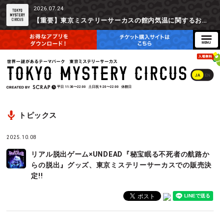
2026.07.24
【重要】東京ミステリーサーカスの館内気温に関するお詫びとご参加辞退時の返金対応について
JA
EN
平日
11:30〜22:00
土日祝
9:20〜22:00
休館日
トピックス
2025.10.08
リアル脱出ゲーム×UNDEAD『秘宝眠る不死者の航路か
らの脱出』グッズ、東京ミステリーサーカスでの販売決
定!!