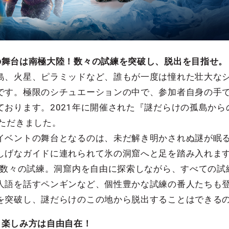
の舞台は南極大陸！数々の試練を突破し、脱出を目指せ。
島、火星、ピラミッドなど、誰もが一度は憧れた壮大な
です。極限のシチュエーションの中で、参加者自身の手
ております。2021年に開催された『謎だらけの孤島か
ただきました。
イベントの舞台となるのは、未だ解き明かされぬ謎が眠
しげなガイドに連れられて氷の洞窟へと足を踏み入れま
ちた数々の試練。洞窟内を自由に探索しながら、すべての
人語を話すペンギンなど、個性豊かな試練の番人たちも
を突破し、謎だらけのこの地から脱出することはできる
、楽しみ方は自由自在！