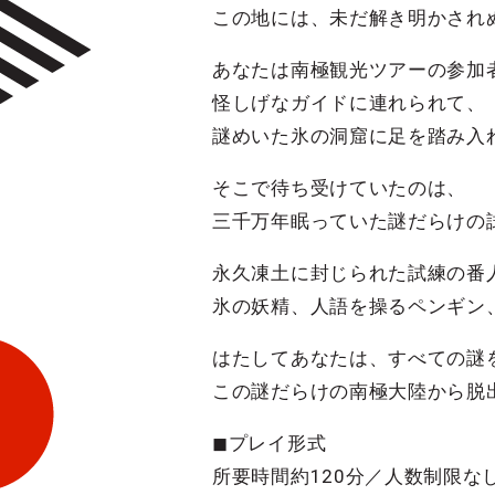
この地には、未だ解き明かされ
あなたは南極観光ツアーの参加
怪しげなガイドに連れられて、
謎めいた氷の洞窟に足を踏み入
そこで待ち受けていたのは、
三千万年眠っていた謎だらけの
永久凍土に封じられた試練の番
氷の妖精、人語を操るペンギン
はたしてあなたは、すべての謎
この謎だらけの南極大陸から脱
◼︎プレイ形式
所要時間約120分／人数制限な