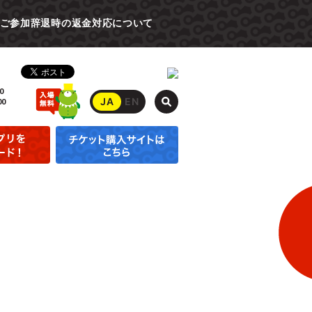
ご参加辞退時の返金対応について
0
JA
EN
00