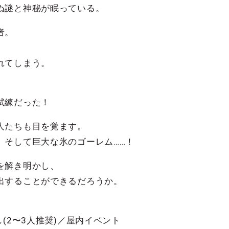
ぬ謎と神秘が眠っている。
者。
れてしまう。
試練だった！
人たちも目を覚ます。
、そして巨大な氷のゴーレム……！
を解き明かし、
出することができるだろうか。
し
(2〜3人推奨)
／屋内イベント