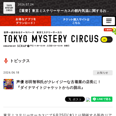
2026.07.24
【重要】東京ミステリーサーカスの館内気温に関するお詫びとご参加辞退時の返金対応について
JA
EN
平日
11:30〜22:00
土日祝
9:20〜22:00
休館日
トピックス
2026.06.18
お知らせ
声優 杉田智和氏がクレイジーな古着屋の店長に！
『ダイナマイトジャケットからの脱出』
東京ミステリーサーカスにて6月25日(木)より開催する新作リア