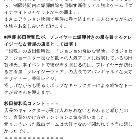
ら、制限時間内に爆弾解除を目指す新作リアル脱出ゲーム『ダ
イナマイトジャケットからの脱出』。
まさにアクション映画で事件に巻き込まれた主人公さながらの
体験をお楽しみいただけます。
■
声優 杉田智和氏が、プレイヤーに爆弾付きの服を着せるクレ
イジーな古着屋の店長として出演！
『銀魂』の坂田銀時役、『ジョジョの奇妙な冒険』ではジョセ
フ・ジョースター役など数々の人気アニメに出演している杉田
智和氏。本イベントで彼が声を演じるのは、プレイヤーが訪れ
る古着屋「クレイジーウェア」の店長でアバンギャルドな天才
デザイナー、番田レイジ。
怪しげながらも明るくポップなキャラクターによる軽快なトー
クが皆さんを迎えます。
杉田智和氏コメント
＝＝＝
店長のキャラクターが受け入れられないと終わると感じたの
で、言葉のかけ方やテンションに気を遣いました。
元々こういった脱出ゲームは大好きなので関われて本当に嬉し
かったです。
＝＝＝＝＝＝＝＝＝＝＝＝＝