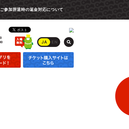
ご参加辞退時の返金対応について
0
JA
EN
00