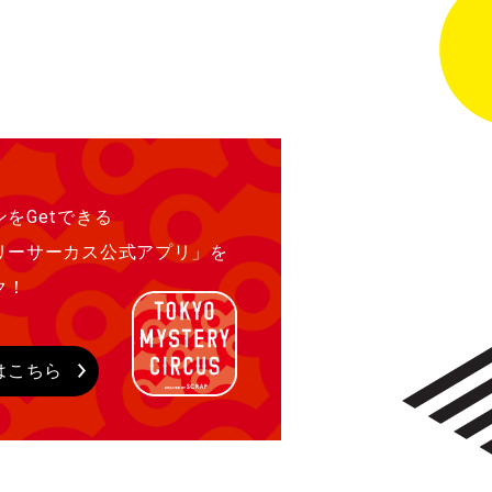
をGetできる
リーサーカス公式アプリ」を
ク！
はこちら