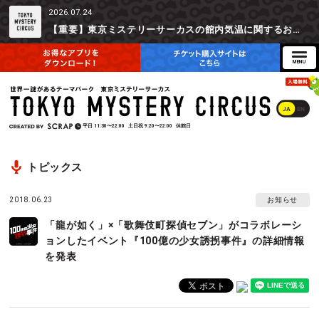
2026.07.24
【重要】東京ミステリーサーカスの館内気温に関するお詫びとご参加辞退時の返金対応について
JA
EN
平日
11:30〜22:00
土日祝
9:20〜22:00
休館日
トピックス
2018.06.23
お知らせ
「龍が如く」×「歌舞伎町探偵セブン」がコラボレーシ
ョンしたイベント『100億の少女誘拐事件』の詳細情報
を発表