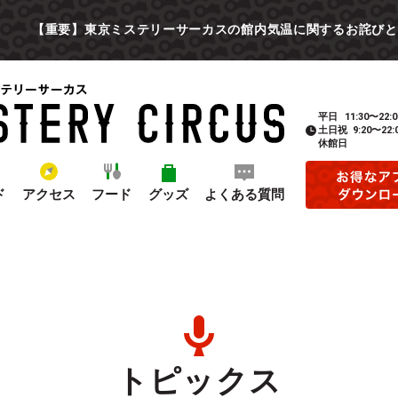
【重要】東京ミステリーサーカスの館内気温に関するお詫びと
平日
11:30〜22:0
土日祝
9:20〜22:
休館日
ド
アクセス
フード
グッズ
よくある質問
トピックス