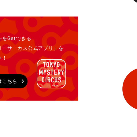
をGetできる
リーサーカス公式アプリ」を
ク！
はこちら