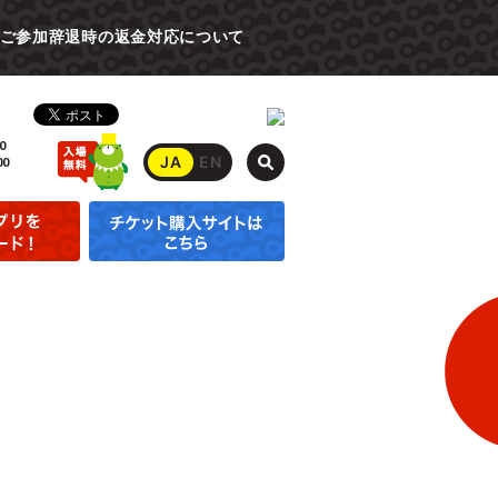
ご参加辞退時の返金対応について
0
JA
EN
00