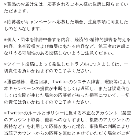
※賞品のお届け先は、応募されるご本人様の住所に限らせてい
ただきます。
※応募者がキャンペーンへ応募した場合、注意事項に同意した
ものとみなします。
※個人・団体を誹謗中傷する内容、経済的･精神的損害を与える
内容、名誉毀損および侮辱にあたる内容など、第三者の迷惑に
なりうる可能性のある投稿しないようご注意ください。
※ツイート投稿によって発生したトラブルにつきましては、一
切責任を負いかねますのでご了承ください。
※通信機器、通信回線、Twitterのシステム障害、瑕疵等により
本キャンペーンの提供が中断もしくは遅延し、または誤送信も
しくは欠陥が生じた場合の応募者が被った損害について、一切
の責任は負いかねますのでご了承ください。
※Twitterのルールとポリシーに反する不正なアカウント（架空
のアカウント取得、他者へのなりすまし、複数のアカウントの
所持など）を利用して応募があった場合、事務局の判断により
当該アカウントからの応募を無効とさせていただく場合がござ