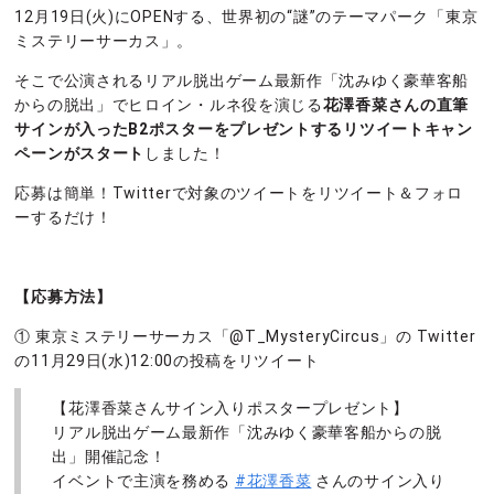
12月19日(火)にOPENする、世界初の“謎”のテーマパーク「東京
ミステリーサーカス」。
そこで公演されるリアル脱出ゲーム最新作「沈みゆく豪華客船
からの脱出」でヒロイン・ルネ役を演じる
花澤香菜さんの直筆
サインが入ったB2ポスターをプレゼントするリツイートキャン
ペーンがスタート
しました！
応募は簡単！Twitterで対象のツイートをリツイート＆フォロ
ーするだけ！
【応募方法】
① 東京ミステリーサーカス「@T_MysteryCircus」の Twitter
の11月29日(水)12:00の投稿をリツイート
【花澤香菜さんサイン入りポスタープレゼント】
リアル脱出ゲーム最新作「沈みゆく豪華客船からの脱
出」開催記念！
イベントで主演を務める
#花澤香菜
さんのサイン入り