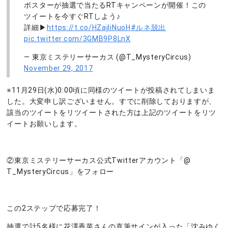
ポスターが抽選で当たるRTキャンペーンが開催！この
ツイートを今すぐRTしよう♪
詳細▶
https://t.co/HZajliNuoH
#ルネ脱出
pic.twitter.com/3GMB9P8LnX
— 東京ミステリーサーカス (@T_MysteryCircus)
November 29, 2017
※11月29日(水)0:00頃に同様のツイートが投稿されてしまいま
した。大変申し訳ございません。すでに削除しておりますが、
該当のツイートをリツイートされた方は上記のツイートをリツ
イートお願いします。
②東京ミステリーサーカス公式Twitterアカウント「@
T_MysteryCircus」をフォロー
この2ステップで応募完了！
抽選で計5名様に花澤香菜さんの直筆サインが入った「沈みゆく