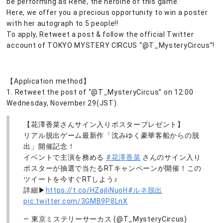
be performing as Rene, the heroine of this game.
Here, we offer you a precious opportunity to win a poster
with her autograph to 5 people!!
To apply, Retweet a post & follow the official Twitter
account of TOKYO MYSTERY CIRCUS “@T_MysteryCircus”!
【Application method】
1. Retweet the post of “@T_MysteryCircus” on 12:00
Wednesday, November 29(JST).
【花澤香菜さんサイン入りポスタープレゼント】
リアル脱出ゲーム最新作「沈みゆく豪華客船からの脱
出」開催記念！
イベントで主演を務める
#花澤香菜
さんのサイン入り
ポスターが抽選で当たるRTキャンペーンが開催！この
ツイートを今すぐRTしよう♪
詳細▶
https://t.co/HZajliNuoH
#ルネ脱出
pic.twitter.com/3GMB9P8LnX
— 東京ミステリーサーカス (@T_MysteryCircus)