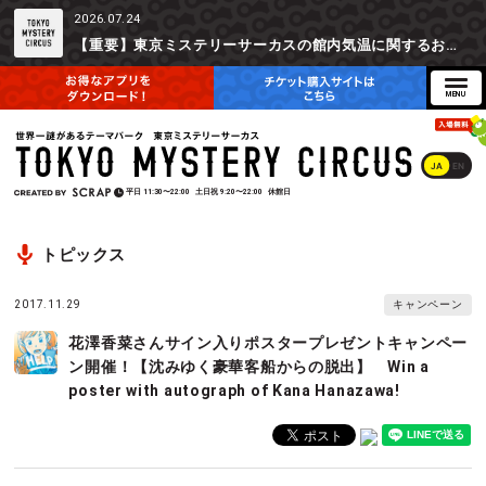
2026.07.24
【重要】東京ミステリーサーカスの館内気温に関するお詫びとご参加辞退時の返金対応について
JA
EN
平日
11:30〜22:00
土日祝
9:20〜22:00
休館日
トピックス
2017.11.29
キャンペーン
花澤香菜さんサイン入りポスタープレゼントキャンペー
ン開催！【沈みゆく豪華客船からの脱出】 Win a
poster with autograph of Kana Hanazawa!