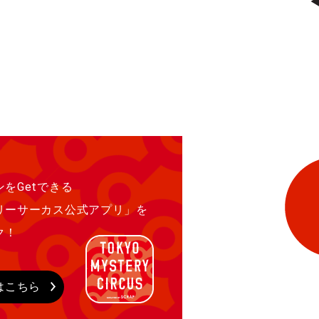
をGetできる
リーサーカス公式アプリ」を
ク！
はこちら