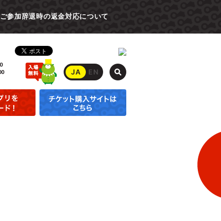
ご参加辞退時の返金対応について
0
JA
EN
00