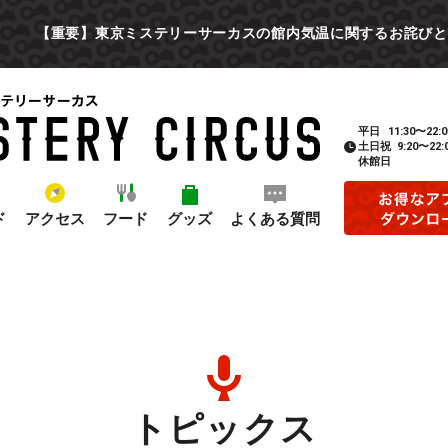
【重要】東京ミステリーサーカスの館内気温に関するお詫びと
平日
11:30〜22:0
土日祝
9:20〜22:
休館日
ド
アクセス
フード
グッズ
よくある質問
トピックス