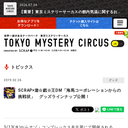
2026.07.24
【重要】東京ミステリーサーカスの館内気温に関するお詫びとご参加辞退時の返金対応について
JA
EN
平日
11:30〜22:00
土日祝
9:20〜22:00
休館日
トピックス
2019.02.26
グッズ
SCRAP×遊☆戯☆王DM「海馬コーポレーションからの
挑戦状」 グッズラインナップ公開！
3/13(水)からナゾ・コンプレックス名古屋にて開催される