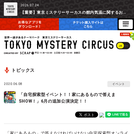
2026.07.24
【重要】東京ミステリーサーカスの館内気温に関するお詫びとご参加辞退時の返金対応について
JA
EN
平日
11:30〜22:00
土日祝
9:20〜22:00
休館日
トピックス
2020.06.08
イベント
「自宅探索型イベント！！家にあるもので答えま
SHOW！」6月の追加公演決定！！
「家にあるもの」で答えなければいけない自宅探索型オンライ