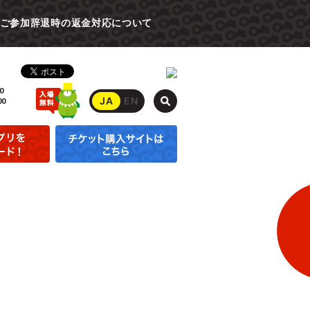
ご参加辞退時の返金対応について
0
JA
EN
00