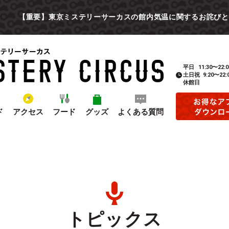
【重要】東京ミステリーサーカスの館内気温に関するお詫びと
平日
11:30〜22:0
土日祝
9:20〜22:
休館日
ド
アクセス
フード
グッズ
よくある質問
トピックス