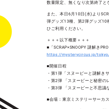
数量限定、無くなり次第終了と
また、本日6月10日(水)よりSCR
弾グッズ13種、第2弾グッズ
ひご利用ください。
＋＋＋以下概要＋＋＋
■「SCRAP×SNOOPY 謎解きP
https://mysterycircus.jp/toky
■開催日程
・第1弾「スヌーピーと謎解きサ
・第2弾 「スヌーピーと秘密の
・第3弾 「スヌーピーと不思議な
■会場：東京ミステリーサーカ