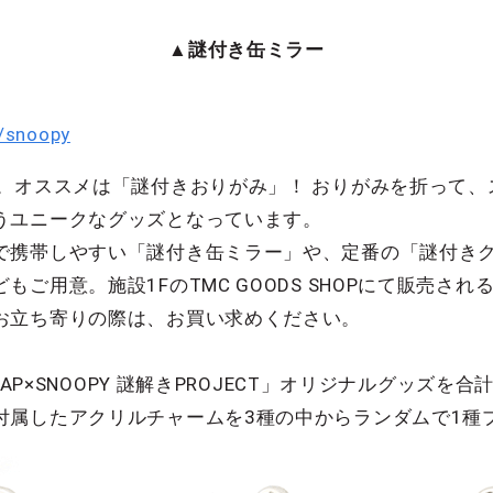
▲謎付き缶ミラー
o/snoopy
属。オススメは「謎付きおりがみ」！ おりがみを折って
うユニークなグッズとなっています。
で携帯しやすい「謎付き缶ミラー」や、定番の「謎付き
ご用意。施設1FのTMC GOODS SHOPにて販売さ
お立ち寄りの際は、お買い求めください。
AP×SNOOPY 謎解きPROJECT」オリジナルグッズを合
付属したアクリルチャームを3種の中からランダムで1種