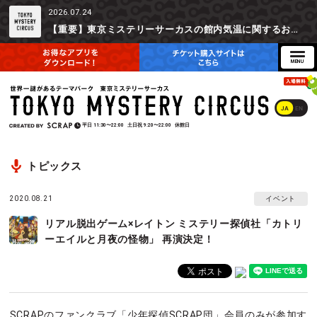
2026.07.24
【重要】東京ミステリーサーカスの館内気温に関するお詫びとご参加辞退時の返金対応について
JA
EN
平日
11:30〜22:00
土日祝
9:20〜22:00
休館日
トピックス
2020.08.21
イベント
リアル脱出ゲーム×レイトン ミステリー探偵社「カトリ
ーエイルと月夜の怪物」 再演決定！
SCRAPのファンクラブ「少年探偵SCRAP団」会員のみが参加す