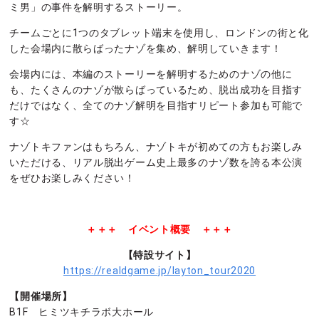
ミ男」の事件を解明するストーリー。
チームごとに1つのタブレット端末を使用し、ロンドンの街と化
した会場内に散らばったナゾを集め、解明していきます！
会場内には、本編のストーリーを解明するためのナゾの他に
も、たくさんのナゾが散らばっているため、脱出成功を目指す
だけではなく、全てのナゾ解明を目指すリピート参加も可能で
す☆
ナゾトキファンはもちろん、ナゾトキが初めての方もお楽しみ
いただける、リアル脱出ゲーム史上最多のナゾ数を誇る本公演
をぜひお楽しみください！
＋＋＋ イベント概要 ＋＋＋
【特設サイト】
https://realdgame.jp/layton_tour2020
【開催場所】
B1F ヒミツキチラボ大ホール