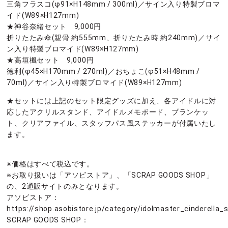
三角フラスコ(φ91×H148mm / 300ml)／サイン入り特製ブロマ
イド(W89×H127mm)
★神谷奈緒セット 9,000円
折りたたみ傘(親骨 約555mm、折りたたみ時 約240mm)／サイ
ン入り特製ブロマイド(W89×H127mm)
★高垣楓セット 9,000円
徳利(φ45×H170mm / 270ml)／おちょこ(φ51×H48mm /
70ml)／サイン入り特製ブロマイド(W89×H127mm)
★セットには上記のセット限定グッズに加え、各アイドルに対
応したアクリルスタンド、アイドルメモボード、ブランケッ
ト、クリアファイル、スタッフパス風ステッカーが付属いたし
ます。
※価格はすべて税込です。
※お取り扱いは「アソビストア」、「SCRAP GOODS SHOP」
の、2通販サイトのみとなります。
アソビストア：
https://shop.asobistore.jp/category/idolmaster_cinderella_
SCRAP GOODS SHOP：