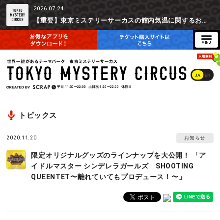
2026.07.24
【重要】東京ミステリーサーカスの館内気温に関するお詫びとご参加辞退時の返金対応について
JA
EN
平日
11:30〜22:00
土日祝
9:20〜22:00
休館日
トピックス
2020.11.20
お知らせ
限定オリジナルグッズのラインナップを大公開！ 「ア
イドルマスター シンデレラガールズ SHOOTING
QUEENTET〜離れていてもプロデュース！〜」