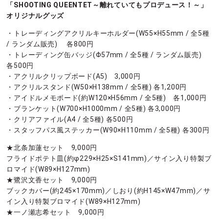
「SHOOTING QUEENTET～離れていてもプロデュース！～」
オリジナルグッズ
・トレーディングアクリルキーホルダー(W55×H55mm / 全5種
/ ランダム販売) 各800円
・トレーディング缶バッジ(Φ57mm / 全5種 / ランダム販売)
各500円
・アクリルクリップボード(A5) 3,000円
・アクリルスタンド(W50×H138mm / 全5種) 各1,200円
・アイドルメモボード(約W120×H56mm / 全5種) 各1,000円
・ブランケット(W700×H1000mm / 全5種) 各3,000円
・クリアファイル(A4 / 全5種) 各500円
・スタッフパス風ステッカー(W90×H110mm / 全5種) 各300円
★北条加蓮セット 9,000円
フライドポテト皿(約φ229×H25×S141mm)／サイン入り特製ブ
ロマイド(W89×H127mm)
★鷺沢文香セット 9,000円
ブックカバー(約245×170mm)／しおり(約H145×W47mm)／サ
イン入り特製ブロマイド(W89×H127mm)
★一ノ瀬志希セット 9,000円