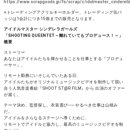
https://www.scrapgoods.jp/fs/scrap/c/idolmaster_cinderell
※トレーディングアクリルキーホルダー、トレーディング缶バ
ッジは1会計につき15個までの販売となります。
アイドルマスター シンデレラガールズ
「SHOOTING QUEENTET～離れていてもプロデュース！～」
概要
ストーリー
あなたはアイドルたちを輝かせることを仕事とする『プロデュ
ーサー』。
リモート勤務にいそしんでいたある日、
アイドルたちがオリジナルミュージックビデオを制作して競い
合う人気音楽番組『SHOOT ST@R FILM』から 出演のオファー
が届く。
テーマ決め、監督探し、衣装選び── やるべき仕事は山積み
だ。
アイドルをさらなるステージへ導くために、
リモートでアイドルと協力し、最高のミュージックビデオを制