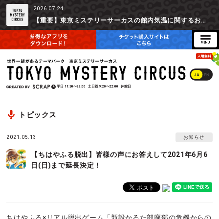
2026.07.24
【重要】東京ミステリーサーカスの館内気温に関するお詫びとご参加辞退時の返金対応について
JA
EN
平日
11:30〜22:00
土日祝
9:20〜22:00
休館日
トピックス
2021.05.13
お知らせ
【ちはやふる脱出】皆様の声にお答えして2021年6月6
日(日)まで延長決定！
ちはやふる×リアル脱出ゲーム「新設かるた部廃部の危機からの