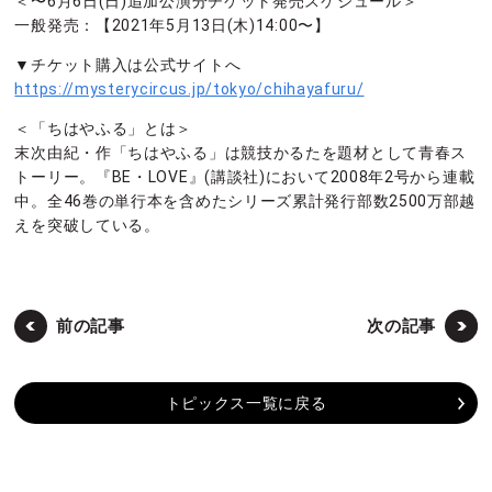
＜〜6月6日(日)追加公演分チケット発売スケジュール＞
一般発売：【2021年5月13日(木)14:00〜】
▼チケット購入は公式サイトへ
https://mysterycircus.jp/tokyo/chihayafuru/
＜「ちはやふる」とは＞
末次由紀・作「ちはやふる」は競技かるたを題材として青春ス
トーリー。『BE・LOVE』(講談社)において2008年2号から連載
中。全46巻の単行本を含めたシリーズ累計発行部数2500万部越
えを突破している。
前の記事
次の記事
トピックス一覧に戻る