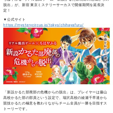
脱出」が、新宿 東京ミステリーサーカスで開催期間を延長決
定！
▼公式サイト
https://mysterycircus.jp/tokyo/chihayafuru/
「新設かるた部廃部の危機からの脱出」は、プレイヤーは藤山
高校かるた部の部員という設定で、瑞沢高校の綾瀬千早達から
競技かるたの極意を教わりながらチーム全員が一勝を目指すス
トーリーです。