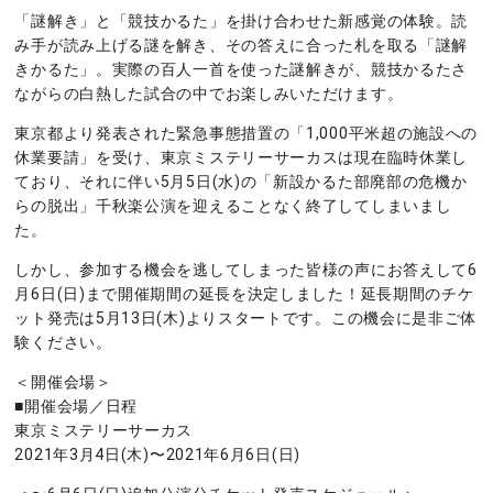
「謎解き」と「競技かるた」を掛け合わせた新感覚の体験。読
み手が読み上げる謎を解き、その答えに合った札を取る「謎解
きかるた」。実際の百人一首を使った謎解きが、競技かるたさ
ながらの白熱した試合の中でお楽しみいただけます。
東京都より発表された緊急事態措置の「1,000平米超の施設への
休業要請」を受け、東京ミステリーサーカスは現在臨時休業し
ており、それに伴い5月5日(水)の「新設かるた部廃部の危機か
らの脱出」千秋楽公演を迎えることなく終了してしまいまし
た。
しかし、参加する機会を逃してしまった皆様の声にお答えして6
月6日(日)まで開催期間の延長を決定しました！延長期間のチケ
ット発売は5月13日(木)よりスタートです。この機会に是非ご体
験ください。
＜開催会場＞
■開催会場／日程
東京ミステリーサーカス
2021年3月4日(木)〜2021年6月6日(日)