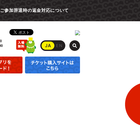
ご参加辞退時の返金対応について
0
JA
EN
00