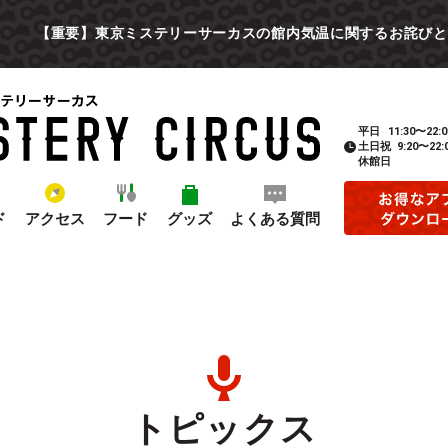
【重要】東京ミステリーサーカスの館内気温に関するお詫びと
平日
11:30〜22:0
土日祝
9:20〜22:
休館日
ド
アクセス
フード
グッズ
よくある質問
トピックス