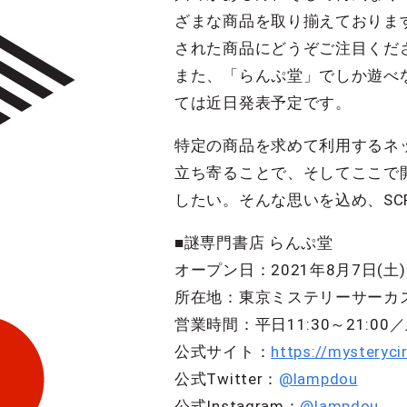
ざまな商品を取り揃えておりま
された商品にどうぞご注目くだ
また、「らんぷ堂」でしか遊べ
ては近日発表予定です。
特定の商品を求めて利用するネ
立ち寄ることで、そしてここで
したい。そんな思いを込め、SC
■謎専門書店 らんぷ堂
オープン日：2021年8月7日(土)
所在地：東京ミステリーサーカス
営業時間：平日11:30～21:0
公式サイト：
https://mysteryci
公式Twitter：
@lampdou
公式Instagram：
@lampdou