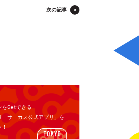
次の記事
をGetできる
リーサーカス公式アプリ」を
ク！