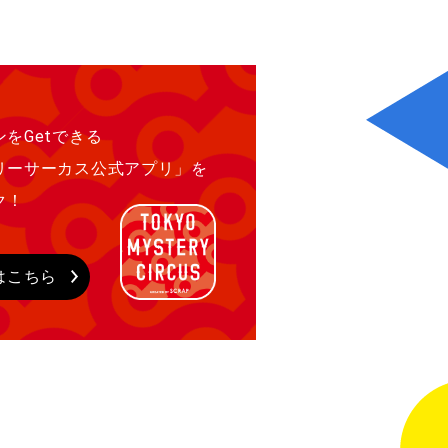
をGetできる
リーサーカス公式アプリ」を
ク！
はこちら