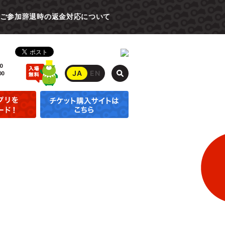
ご参加辞退時の返金対応について
0
JA
EN
00