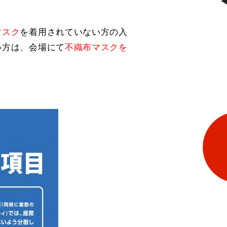
マスク
を着用されていない方の入
い方は、会場にて
不
織布マスクを