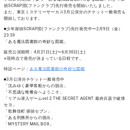
偵SCRAP団(ファンクラブ)先行発売を開始いたしました。
また、東京ミステリーサーカス3月公演分のチケット一般発売も
開始しております。
■少年探偵SCRAP団(ファンクラブ)先行発売中〜2月9日（金）
23:59
「ある魔法図書館の奇妙な図鑑」
販売公演期間：4月21日(土)〜6月30日(土)
※現時点で発売が決まっている日程です。
特設ページ：
ある魔法図書館の奇妙な図鑑
■3月公演分チケット一般発売中
「沈みゆく豪華客船からの脱出」
「不思議な晩餐会へようこそ」
「リアル潜入ゲームvol.2 THE SECRET AGENT 最終兵器ヲ破壊
セヨ」
「歌舞伎町 探偵セブン」
「ある刑務所からの脱出」
「MYSTERY MAIL BOX」