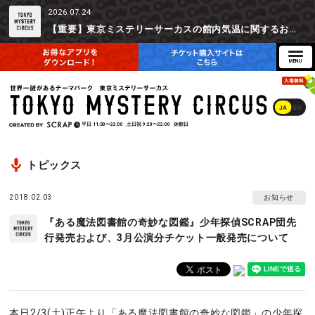
2026.07.24
【重要】東京ミステリーサーカスの館内気温に関するお詫びとご参加辞退時の返金対応について
JA
EN
平日
11:30〜22:00
土日祝
9:20〜22:00
休館日
トピックス
2018.02.03
お知らせ
『ある魔法図書館の奇妙な図鑑』少年探偵SCRAP団先
行発売および、3月公演分チケット一般発売について
本日2/3(土)正午より「ある魔法図書館の奇妙な図鑑」の少年探