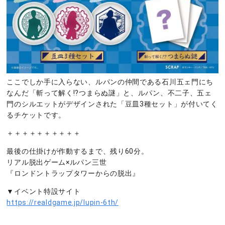
ここでしか手に入らない、ルパンの仲間である石川五ェ門にち
なんだ「斬って解く!?つまらぬ謎」と、ルパン、不二子、五ェ
門のシルエットがデザインされた「豆皿3種セット」が付いてく
るチケットです。
＋＋＋＋＋＋＋＋＋＋
最後の仕掛けが作動するまで、残り60分。
リアル脱出ゲーム×ルパン三世
『ロンドントラップタワーからの脱出』
▼イベント特設サイト
https://realdgame.jp/lupin-6th/