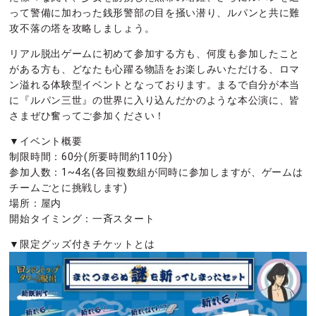
って警備に加わった銭形警部の目を掻い潜り、ルパンと共に難
攻不落の塔を攻略しましょう。
リアル脱出ゲームに初めて参加する方も、何度も参加したこと
がある方も、どなたも心躍る物語をお楽しみいただける、ロマ
ン溢れる体験型イベントとなっております。まるで自分が本当
に『ルパン三世』の世界に入り込んだかのような本公演に、皆
さまぜひ奮ってご参加ください！
▼イベント概要
制限時間：60分(所要時間約110分)
参加人数：1~4名(各回複数組が同時に参加しますが、ゲームは
チームごとに挑戦します)
場所：屋内
開始タイミング：一斉スタート
▼限定グッズ付きチケットとは