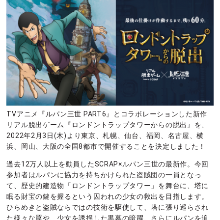
TVアニメ『ルパン三世 PART6』とコラボレーションした新作
リアル脱出ゲーム『ロンドントラップタワーからの脱出』を、
2022年2月3日(木)より東京、札幌、仙台、福岡、名古屋、横
浜、岡山、大阪の全国8都市で開催することを決定しました！
過去12万人以上を動員したSCRAP×ルパン三世の最新作。今回
参加者はルパンに協力を持ちかけられた盗賊団の一員となっ
て、歴史的建造物「ロンドントラップタワー」を舞台に、塔に
眠る財宝の鍵を握るという囚われの少女の救出を目指します。
ひらめきと盗賊ならではの技術を駆使して、塔に張り巡らされ
た様々な罠や、少女を誘拐した黒幕の暗躍、さらにルパンを追