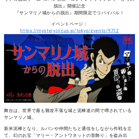
脱出』開催記念
『サンマリノ城からの脱出』期間限定でリバイバル！
イベントページ：
https://mysterycircus.jp/tokyo/events/9712
舞台は、世界で最も難攻不落な城と泥棒達の間で噂されている
サンマリノ城。
新米泥棒となり、ルパンや仲間たちと通信をしながら作戦を立
て、幻のお宝「マリー・アントワネットの首飾り」を盗み出