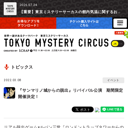
2026.07.24
【重要】東京ミステリーサーカスの館内気温に関するお詫びとご参加辞退時の返金対応について
JA
EN
平日
11:30〜22:00
土日祝
9:20〜22:00
休館日
トピックス
2022.03.08
イベント
『サンマリノ城からの脱出』リバイバル公演 期間限定
開催決定！
リアル脱出ゲーム×ルパン三世『ロンドントラップタワーからの