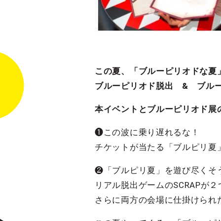
この夏、「ブルーピリオドな
ブルーピリオド脱出 & ブル
本イベントとブルーピリオド展
❶この波に乗り遅れるな！
チケットが当たる「ブルピリ夏
❷「ブルピリ夏」を遊び尽くそ
リアル脱出ゲームのSCRAPが
さらに両方の会場に仕掛けられ