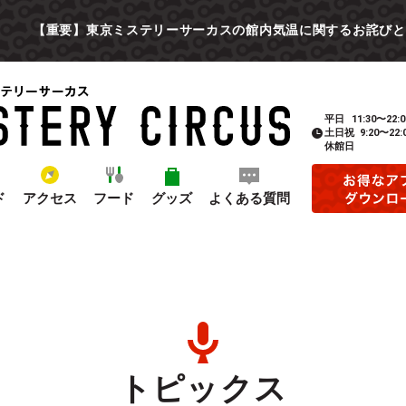
【重要】東京ミステリーサーカスの館内気温に関するお詫びと
平日
11:30〜22:0
土日祝
9:20〜22:
休館日
ド
アクセス
フード
グッズ
よくある質問
トピックス