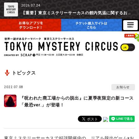
2026.07.24
【重要】東京ミステリーサーカスの館内気温に関するお詫びとご参加辞退時の返金対応について
JA
EN
平日
11:30〜22:00
土日祝
9:20〜22:00
休館日
トピックス
2022.07.08
お知らせ
『呪われた廃工場からの脱出』に夏季夜限定の新コース
「最恐ver.」が登場！
東京ミステリーサーカスで好評開催中の、リアル脱出ゲーム×お