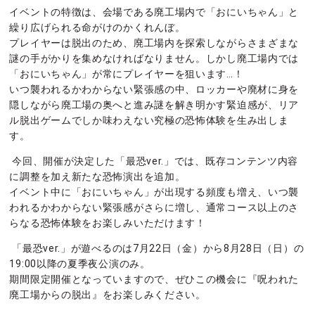
イベントの特徴は、会場である廃工場内で「おにいちゃん」と
繰り広げられる命がけのかくれんぼ。
プレイヤーは脱出のため、廃工場内を探索しながらさまざまな
謎の手がかりを集めなければなりません。しかし廃工場内では
「おにいちゃん」が常にプレイヤーを狙います…！
いつ襲われるかわからない緊張感の中、ロッカーや廃材に身を
隠しながら廃工場の奥へと進み謎を解き明かす緊迫感が、リア
ル脱出ゲームでしか味わえない究極の恐怖体験を生み出しま
す。
今回、開催が決定した「最恐ver.」では、既存コンテンツ内容
に調整を加え新たな恐怖演出を追加。
イベント中に「おにいちゃん」が出現する頻度も増え、いつ襲
われるかわからない緊張感がさらに増し、通常コース以上のさ
らなる恐怖体験をお楽しみいただけます！
「最恐ver.」が遊べるのは7月22日（金）から8月28日（日）の
19:00以降の夏季夜公演のみ。
期間限定開催となっていますので、ぜひこの機会に『呪われた
廃工場からの脱出』をお楽しみください。