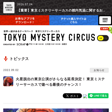
2026.07.24
【重要】東京ミステリーサーカスの館内気温に関するお詫びとご参加辞退時の返金対応について
JA
EN
平日
11:30〜22:00
土日祝
9:20〜22:00
休館日
トピックス
2022.09.02
お知らせ
火星脱出の東京公演がさらなる延長決定！ 東京ミステ
リーサーカスで遊べる最後のチャンス！