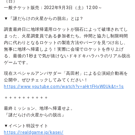
（日）
一般チケット販売：2022年9月3日（土）12:00～
▼『謎だらけの火星からの脱出』とは？
調査最終日に地球帰還用ロケットが隕石によって破壊されてし
まった、火星調査員である参加者たち。仲間と協力し制限時間
内に代わりとなるロケットの製造方法やパーツを見つけ出し、
無事に地球へ帰還しよう！実際に会場でロケットを作り上げ
る、最後の1秒まで気が抜けないドキドキハラハラのリアル脱出
ゲームです。
現在スペシャルアンバサダー「高田村」による公演紹介動画を
公開中。ぜひチェックしてみてください！
https://www.youtube.com/watch?v=aHrtFHxW0Uk&t=1s
＋＋＋＋＋＋＋＋＋＋
最終ミッション、地球へ帰還せよ。
『謎だらけの火星からの脱出』
▼イベント特設サイト
https://realdgame.jp/kasei/