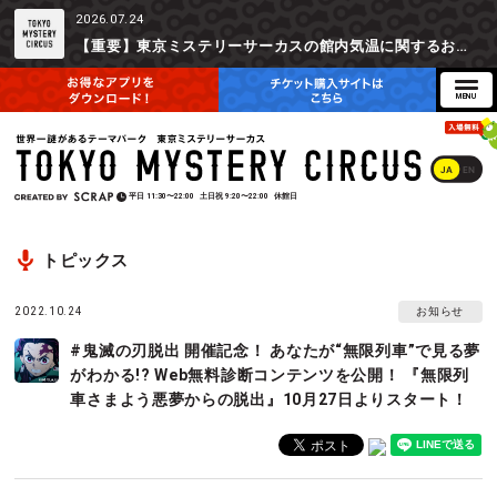
2026.07.24
【重要】東京ミステリーサーカスの館内気温に関するお詫びとご参加辞退時の返金対応について
JA
EN
平日
11:30〜22:00
土日祝
9:20〜22:00
休館日
トピックス
2022.10.24
お知らせ
#鬼滅の刃脱出 開催記念！ あなたが“無限列車”で見る夢
がわかる!? Web無料診断コンテンツを公開！ 『無限列
車さまよう悪夢からの脱出』10月27日よりスタート！