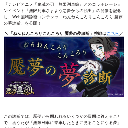
『テレビアニメ「鬼滅の刃」無限列車編』とのコラボレーショ
ンイベント『無限列車さまよう悪夢からの脱出』の開催を記念
し、Web無料診断コンテンツ「ねんねんころりこんころり 魘夢
の夢診断」を公開！
＼「ねんねんころりこんころり 魘夢の夢診断」挑戦は
こちら
／
この診断では、魘夢から問われるいくつかの質問に答えること
で、あなたが「無限列車に乗車したときに見ることになる夢」