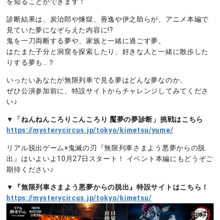
を知ることができます！
診断結果は、炭治郎や煉獄、善逸や伊之助らが、アニメ本編で
見ていた夢になぞらえた内容に!?
鬼を一刀両断する夢や、家族と一緒に過ごす夢。
はたまた子分と洞窟を探索したり、好きな人と一緒に散歩した
りする夢も…？
いったいあなたが無限列車で見る夢はどんな夢なのか、
ぜひ公演参加前に、特設サイトからチャレンジしてみてくださ
い♪
▼「ねんねんころりこんころり 魘夢の夢診断」挑戦はこちら
https://mysterycircus.jp/tokyo/kimetsu/yume/
リアル脱出ゲーム×鬼滅の刃『無限列車さまよう悪夢からの脱
出』はいよいよ10月27日スタート！ イベント本編にもどうぞご
期待ください♪
▼『無限列車さまよう悪夢からの脱出』特設サイトはこちら！
https://mysterycircus.jp/tokyo/kimetsu/