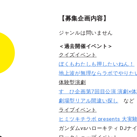
【募集企画内容】
ジャンルは問いません
＜過去開催イベント＞
クイズイベント
ぼくもわたしも押したいねん！
地上波が無理ならラボでやりた
体験型演劇
すゞひ企画第7回目公演 演劇×体
劇場型リアル間違い探し
など
ライブイベント
ヒミツキチラボ presents 大実験LI
ガンダムvsハローキティ DJナ