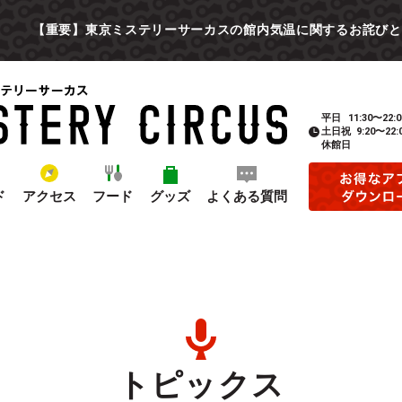
【重要】東京ミステリーサーカスの館内気温に関するお詫びと
平日
11:30〜22:0
土日祝
9:20〜22:
休館日
ド
アクセス
フード
グッズ
よくある質問
トピックス