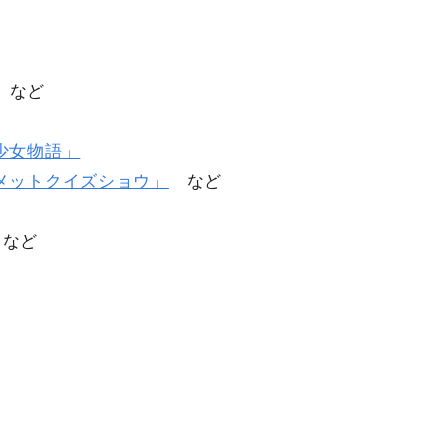
など
少女物語」
メットクイズショウ」
など
など