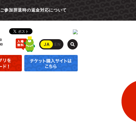
ご参加辞退時の返金対応について
0
JA
EN
00