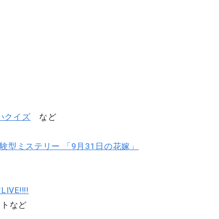
いクイズ
など
験型ミステリー 「9月31日の花嫁」
VE!!!!
イトなど