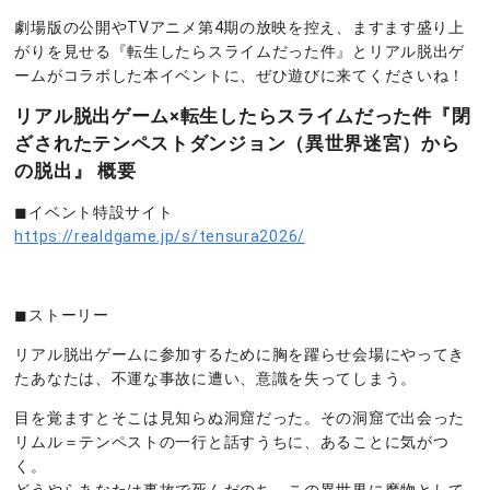
劇場版の公開やTVアニメ第4期の放映を控え、ますます盛り上
がりを見せる『転生したらスライムだった件』とリアル脱出ゲ
ームがコラボした本イベントに、ぜひ遊びに来てくださいね！
リアル脱出ゲーム×転生したらスライムだった件『閉
ざされたテンペストダンジョン（異世界迷宮）から
の脱出』 概要
◼︎イベント特設サイト
https://realdgame.jp/s/tensura2026/
◼︎ストーリー
リアル脱出ゲームに参加するために胸を躍らせ会場にやってき
たあなたは、不運な事故に遭い、意識を失ってしまう。
目を覚ますとそこは見知らぬ洞窟だった。その洞窟で出会った
リムル＝テンペストの一行と話すうちに、あることに気がつ
く。
どうやらあなたは事故で死んだのち、この異世界に魔物として