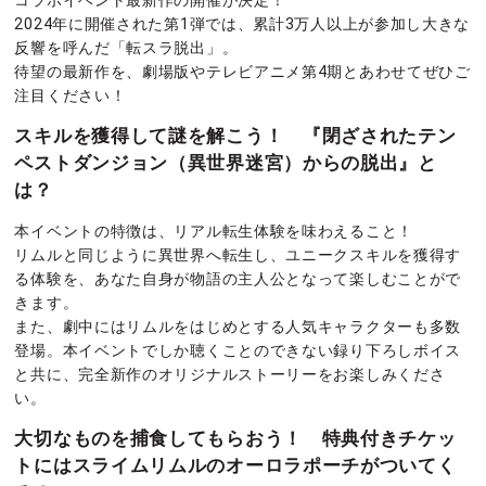
コラボイベント最新作の開催が決定！
2024年に開催された第1弾では、累計3万人以上が参加し大きな
反響を呼んだ「転スラ脱出」。
待望の最新作を、劇場版やテレビアニメ第4期とあわせてぜひご
注目ください！
スキルを獲得して謎を解こう！ 『閉ざされたテン
ペストダンジョン（異世界迷宮）からの脱出』と
は？
本イベントの特徴は、リアル転生体験を味わえること！
リムルと同じように異世界へ転生し、ユニークスキルを獲得す
る体験を、あなた自身が物語の主人公となって楽しむことがで
きます。
また、劇中にはリムルをはじめとする人気キャラクターも多数
登場。本イベントでしか聴くことのできない録り下ろしボイス
と共に、完全新作のオリジナルストーリーをお楽しみくださ
い。
大切なものを捕食してもらおう！ 特典付きチケッ
トにはスライムリムルのオーロラポーチがついてく