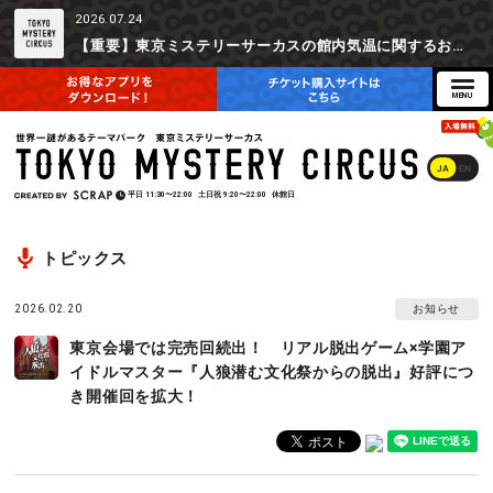
2026.07.24
【重要】東京ミステリーサーカスの館内気温に関するお詫びとご参加辞退時の返金対応について
JA
EN
平日
11:30〜22:00
土日祝
9:20〜22:00
休館日
トピックス
2026.02.20
お知らせ
東京会場では完売回続出！ リアル脱出ゲーム×学園ア
イドルマスター『人狼潜む文化祭からの脱出』好評につ
き開催回を拡大！