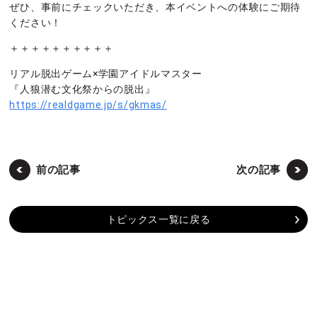
ぜひ、事前にチェックいただき、本イベントへの体験にご期待
ください！
＋＋＋＋＋＋＋＋＋＋
リアル脱出ゲーム×学園アイドルマスター
『人狼潜む文化祭からの脱出』
https://realdgame.jp/s/gkmas/
前の記事
次の記事
トピックス一覧に戻る