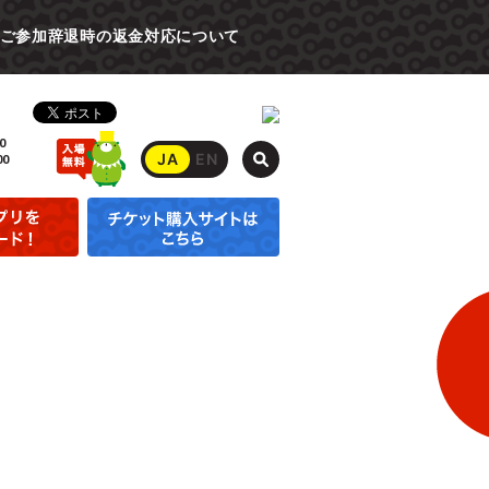
ご参加辞退時の返金対応について
0
JA
EN
00