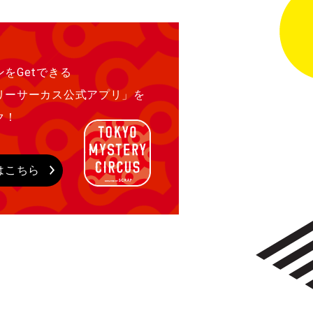
をGetできる
リーサーカス公式アプリ」を
ク！
はこちら