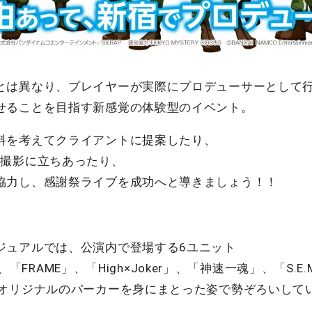
とは異なり、プレイヤーが実際にプロデューサーとして
せることを目指す新感覚の体験型のイベント。
料を考えてクライアントに提案したり、
の撮影に立ちあったり、
協力し、感謝祭ライブを成功へと導きましょう！！
ジュアルでは、公演内で登場する6ユニット
」、「FRAME」、「High×Joker」、「神速一魂」、「S.E
演オリジナルのパーカーを身にまとった姿で勢ぞろいして