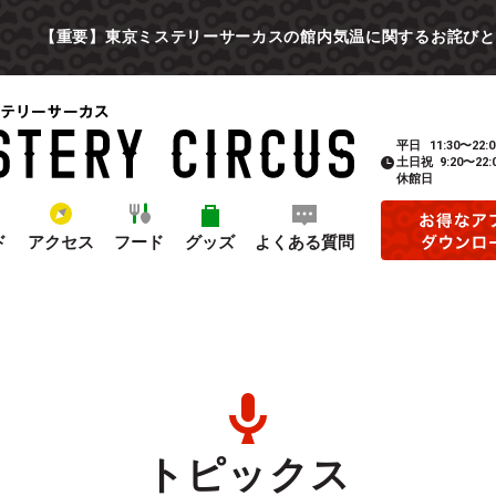
【重要】東京ミステリーサーカスの館内気温に関するお詫びと
平日
11:30〜22:0
土日祝
9:20〜22:
休館日
ド
アクセス
フード
グッズ
よくある質問
トピックス