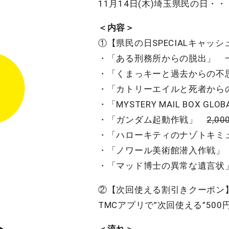
11月14日(木)埼玉県民の日
＜内容＞
①【県民の日SPECIALキャッ
・「ある刑務所からの脱出」 
・「くまっキーと過去からの
・「カトリーエイルと死者か
・「MYSTERY MAIL BOX GLO
・「ガンダム起動作戦」
2,00
・「ハローキティのナゾトキ
・「ノワール美術館潜入作戦」
・「マッド博士の異常な遺言状
②【次回使える割引きクーポン
TMCアプリで”次回使える”500