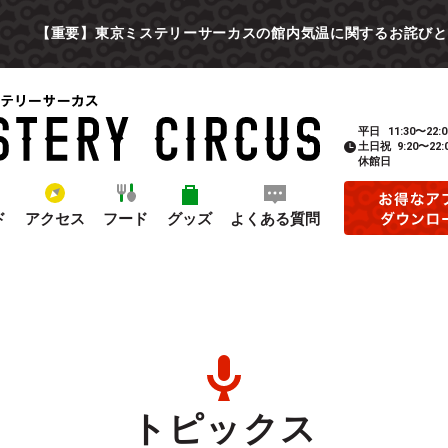
【重要】東京ミステリーサーカスの館内気温に関するお詫びと
平日
11:30〜22:0
土日祝
9:20〜22:
休館日
ド
アクセス
フード
グッズ
よくある質問
トピックス