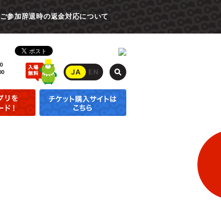
ご参加辞退時の返金対応について
0
JA
EN
00