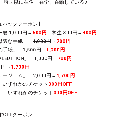
・・・埼玉県に在住、在学、在勤している方
シュバッククーポン】
一般
1,000円
→
500円
学生
800円
→
400円
不思議な手紙」
1,000円
→
700円
らの手紙」
1,500円
→
1,200円
BALEDITION」
1,000円
→
700円
0円
→
1,700円
ミュージアム」
2,000円
→
1,700円
 いずれかのチケット
300円OFF
」 いずれかのチケット
300円OFF
】
円”OFFクーポン