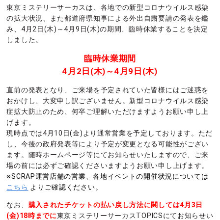
東京ミステリーサーカスは、各地での新型コロナウイルス感染
の拡大状況、また都道府県知事による外出自粛要請の発表を鑑
み、4月2日(木)～4月9日(木)の期間、臨時休業することを決定
しました。
臨時休業期間
4月2日(木)～4月9日(木)
直前の発表となり、ご来場を予定されていた皆様にはご迷惑を
おかけし、大変申し訳ございません。新型コロナウイルス感染
症拡大防止のため、何卒ご理解いただけますようお願い申し上
げます。
現時点では4月10日(金)より通常営業を予定しております。ただ
し、今後の政府発表等により予定が変更となる可能性がござい
ます。随時ホームページ等にてお知らせいたしますので、ご来
場の前には必ずご確認くださいますようお願い申し上げます。
※SCRAP運営店舗の営業、各地イベントの開催状況については
こちら
よりご確認ください。
なお、
購入されたチケットの払い戻し方法に関しては4月3日
(金)18時までに
東京ミステリーサーカスTOPICSにてお知らせい