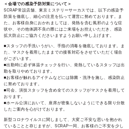
＜会場での感染予防対策について＞
SCRAP常設店舗、東京ミステリーサーカスでは、以下の感染予
防策を徹底し、細心の注意を払って運営に努めております。ま
た、お客様自身におかれましては、発熱を含む風邪のような症
状や、その他体調不良の際にはご来場をお控えいただき、感染
拡大防止にご協力くださいますようお願い申し上げます。
■スタッフの手洗いうがい、手指の消毒を徹底しております。ま
た、マスクを着用したままでの接客対応をさせていただく場合
がございます。
■出勤時に必ず体温チェックを行い、発熱しているスタッフは出
勤を取りやめております。
■お客様が触れるアイテムなどには除菌・洗浄を施し、感染防止
に努めております。
■司会、演技スタッフを含め全てのスタッフがマスクを着用して
おります。
■ホール公演において、座席が密集しないようにできる限り分散
したご案内を心がけております。
新型コロナウイルスに関しまして、大変ご不安な思いを抱かれ
ていることと存じますが、SCRAP一同、お客様のご不安を少し