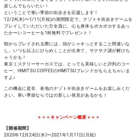
楽しんでもらいたい！
ということで寒い季節の街歩きを応援します！
12/24(木)〜1/11(月祝)の期間限定で、ナゾトキ街歩きゲームを
プレイしていただいた方全員に、心も身体もポカポカするあっ
たか〜いコーヒーを1杯無料でプレゼント！
朝からプレイされる際には、頭がシャキっとすること間違いな
し。いつも以上にひらめくことが出来て、サクサク謎が解けち
ゃうかも！
東京ミステリーサーカスでは、とっても美味しいと評判のコー
ヒー、HIMITSU COFFEEのHIMITSUブレンドがもらえちゃいま
すよ♪
この機会に是非、各地のナゾトキ街歩きゲームをお楽しみくだ
さい。寒い季節ならではの新しい発見があるかも！
＋＋＋キャンペーン概要＋＋＋
【開催期間】
2020年12月24日(木)〜2021年1月11日(月祝)