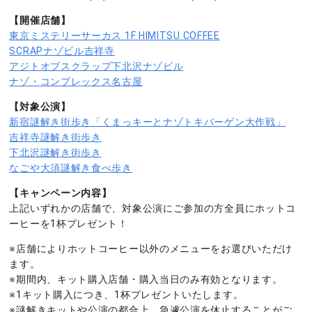
【開催店舗】
東京ミステリーサーカス 1F HIMITSU COFFEE
SCRAPナゾビル吉祥寺
アジトオブスクラップ下北沢ナゾビル
ナゾ・コンプレックス名古屋
【対象公演】
新宿謎解き街歩き「くまっキーとナゾトキバーゲン大作戦」
吉祥寺謎解き街歩き
下北沢謎解き街歩き
なごや大須謎解き食べ歩き
【キャンペーン内容】
上記いずれかの店舗で、対象公演にご参加の方全員にホットコ
ーヒーを1杯プレゼント！
※店舗によりホットコーヒー以外のメニューをお選びいただけ
ます。
※期間内、キット購入店舗・購入当日のみ有効となります。
※1キット購入につき、1杯プレゼントいたします。
※謎解きキットや公演の都合上、急遽公演を休止することがご