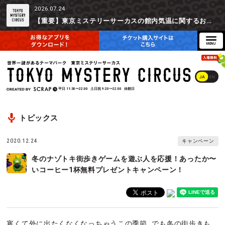
2026.07.24
【重要】東京ミステリーサーカスの館内気温に関するお詫びとご参加辞退時の返金対応について
JA
EN
平日
11:30〜22:00
土日祝
9:20〜22:00
休館日
トピックス
2020.12.24
キャンペーン
冬のナゾトキ街歩きゲームを遊ぶ人を応援！あったか〜
いコーヒー1杯無料プレゼントキャンペーン！
寒くて外に出たくなくなっちゃうこの季節…でも冬の街歩きも