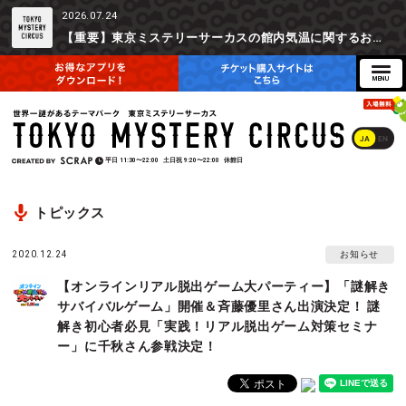
2026.07.24
【重要】東京ミステリーサーカスの館内気温に関するお詫びとご参加辞退時の返金対応について
JA
EN
平日
11:30〜22:00
土日祝
9:20〜22:00
休館日
トピックス
2020.12.24
お知らせ
【オンラインリアル脱出ゲーム大パーティー】「謎解き
サバイバルゲーム」開催＆斉藤優里さん出演決定！ 謎
解き初心者必見「実践！リアル脱出ゲーム対策セミナ
ー」に千秋さん参戦決定！