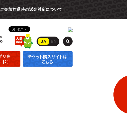
ご参加辞退時の返金対応について
0
JA
EN
00