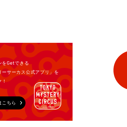
をGetできる
リーサーカス公式アプリ」を
ク！
はこちら