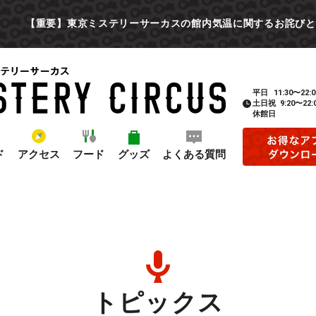
【重要】東京ミステリーサーカスの館内気温に関するお詫びと
平日
11:30〜22:0
土日祝
9:20〜22:
休館日
ド
アクセス
フード
グッズ
よくある質問
トピックス