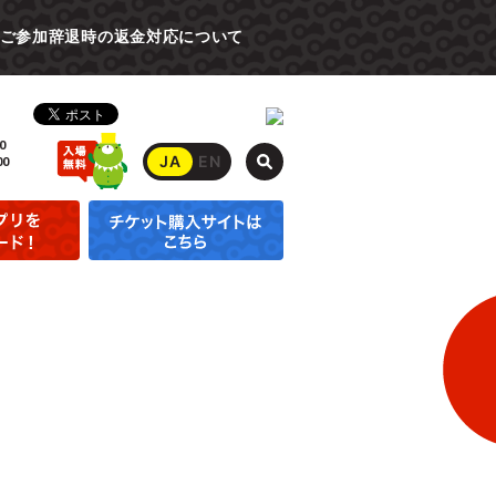
ご参加辞退時の返金対応について
0
JA
EN
00