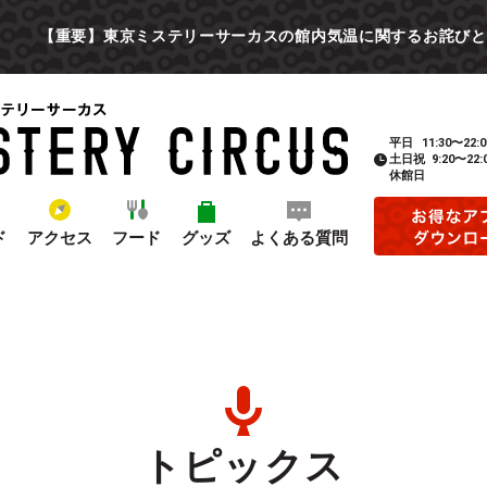
【重要】東京ミステリーサーカスの館内気温に関するお詫びと
平日
11:30〜22:0
土日祝
9:20〜22:
休館日
ド
アクセス
フード
グッズ
よくある質問
トピックス