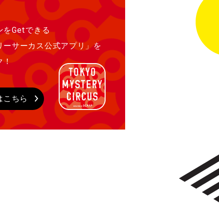
をGetできる
リーサーカス公式アプリ」を
ク！
はこちら