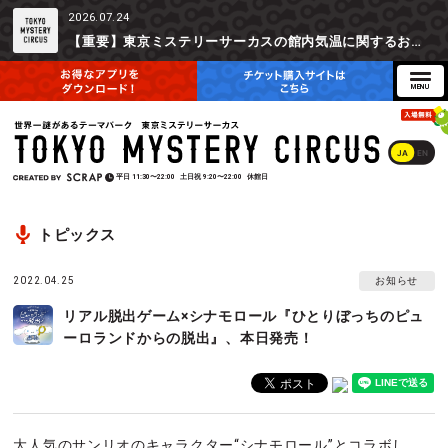
2026.07.24
【重要】東京ミステリーサーカスの館内気温に関するお詫びとご参加辞退時の返金対応について
JA
EN
平日
11:30〜22:00
土日祝
9:20〜22:00
休館日
トピックス
2022.04.25
お知らせ
リアル脱出ゲーム×シナモロール『ひとりぼっちのピュ
ーロランドからの脱出』、本日発売！
大人気のサンリオのキャラクター“シナモロール”とコラボし