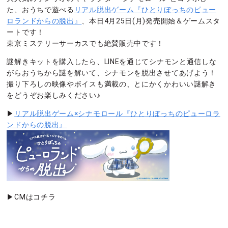
た、おうちで遊べる
リアル脱出ゲーム『ひとりぼっちのピュー
ロランドからの脱出』
、本日4月25日(月)発売開始＆ゲームスタ
ートです！
東京ミステリーサーカスでも絶賛販売中です！
謎解きキットを購入したら、LINEを通じてシナモンと通信しな
がらおうちから謎を解いて、シナモンを脱出させてあげよう！
撮り下ろしの映像やボイスも満載の、とにかくかわいい謎解き
をどうぞお楽しみください♪
▶
リアル脱出ゲーム×シナモロール『ひとりぼっちのピューロラ
ンドからの脱出』
▶CMはコチラ