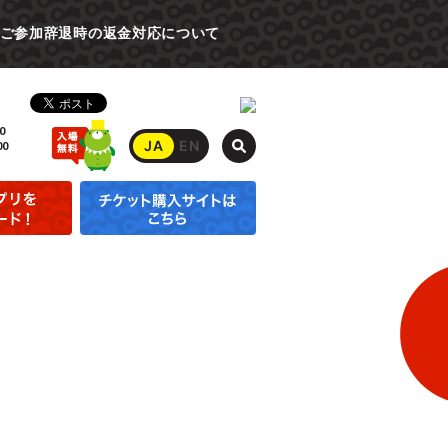
ご参加辞退時の返金対応について
0
JA
EN
00