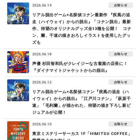
お知らせ
2026.06.19
リアル脱出ゲーム×名探偵コナン最新作 『疾風の追
走（ハイウェイ）からの脱出』「コナン脱出」最新
作、待望のオリジナルグッズ全13種を公開！　コナ
ン、蘭、千速の描きおろしイラストを使用したグッ
ズも
お知らせ
2026.06.18
声優 杉田智和氏がクレイジーな古着屋の店長に！　
『ダイナマイトジャケットからの脱出』
お知らせ
2026.06.12
リアル脱出ゲーム×名探偵コナン『疾風の追走（ハ
イウェイ）からの脱出』「江戸川コナン」「萩原千
速」「毛利蘭」が描かれた、待望の描き下ろし新ビ
ジュアルが公開！
お知らせ
2026.06.10
東京ミステリーサーカス 1F「HIMITSU COFFEE」