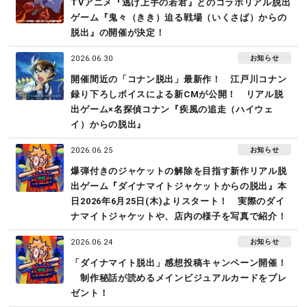
TVアニメ『逃げ上手の若君』とのコラボリアル脱出
ゲーム『鬼々（きき）迫る戦場（いくさば）からの
脱出』の開催が決定！
お知らせ
2026.06.30
開催間近の「コナン脱出」最新作！　江戸川コナン
録り下ろしボイスによる新CMが公開！　リアル脱
出ゲーム×名探偵コナン『疾風の追走（ハイウェ
イ）からの脱出』
お知らせ
2026.06.25
爆弾付きのジャケットの解除を目指す新作リアル脱
出ゲーム『ダイナマイトジャケットからの脱出』本
日2026年6月25日(木)よりスタート！　実際のダイ
ナマイトジャケットや、店内の様子を写真で紹介！
お知らせ
2026.06.24
「ダイナマイト脱出」感想投稿キャンペーン開催！
　制作秘話が読めるメインビジュアルカードをプレ
ゼント！